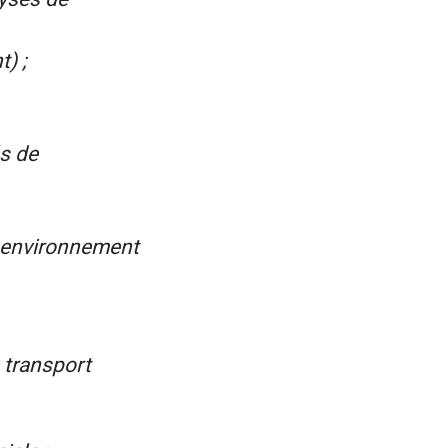
) ;
és de
n environnement
 transport