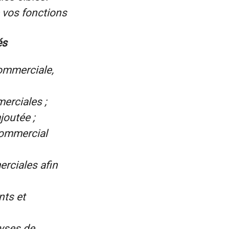
e vos fonctions
és
commerciale,
merciales ;
joutée ;
commercial
rciales afin
nts et
lyses de