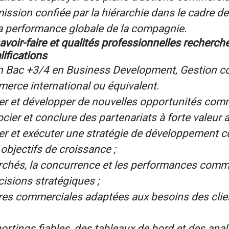
ission confiée par la hiérarchie dans le cadre d
la performance globale de la compagnie.
oir-faire et qualités professionnelles recherch
lifications
d’un Bac +3/4 en Business Development, Gestion 
erce international ou équivalent.
ifier et développer de nouvelles opportunités com
cier et conclure des partenariats à forte valeur a
oter et exécuter une stratégie de développement 
 objectifs de croissance ;
rchés, la concurrence et les performances comme
cisions stratégiques ;
fres commerciales adaptées aux besoins des clie
ortings fiables, des tableaux de bord et des ana