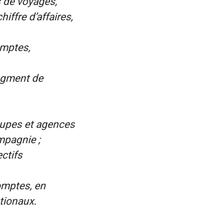
s de voyages,
iffre d’affaires,
omptes,
segment de
roupes et agences
mpagnie ;
ctifs
omptes, en
tionaux.