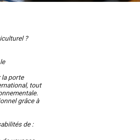
culturel ?
le
.
 la porte
ernational, tout
ironnementale.
ionnel grâce à
bilités de :