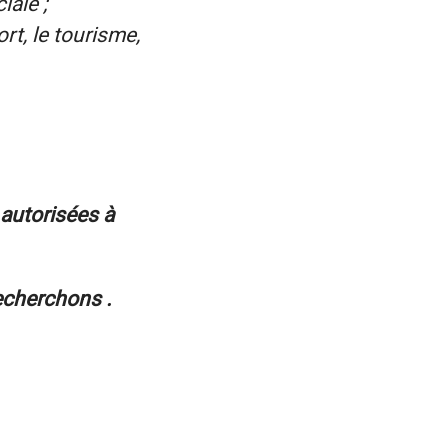
ale ;
rt, le tourisme,
autorisées à
echerchons .