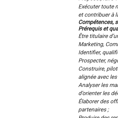
Exécuter toute m
et contribuer à 
Compétences, sav
Prérequis et qua
Être titulaire 
Marketing, Comm
Identifier, qual
Prospecter, négo
Construire, pil
alignée avec les
Analyser les ma
d’orienter les dé
Élaborer des of
partenaires ;
Produire des rep