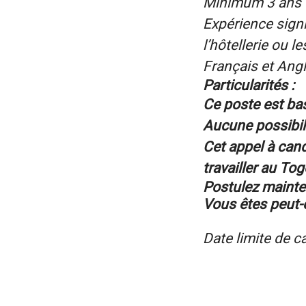
Minimum 3 ans d
Expérience signi
l’hôtellerie ou 
Français et Angl
Particularités :
Ce poste est b
Aucune possibili
Cet appel à can
travailler au To
Postulez mainten
Vous êtes peut-ê
Date limite de 