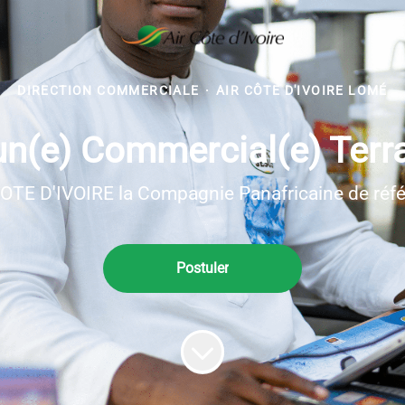
DIRECTION COMMERCIALE
·
AIR CÔTE D'IVOIRE LOMÉ
un(e) Commercial(e) Terr
OTE D'IVOIRE la Compagnie Panafricaine de réf
Postuler